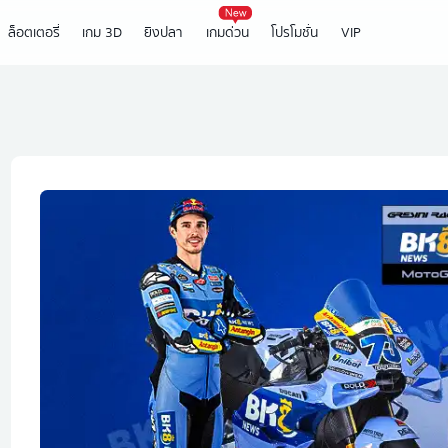
ล็อตเตอรี่
เกม 3D
ยิงปลา
เกมด่วน
โปรโมชั่น
VIP