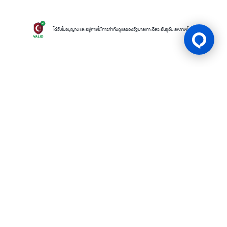
ได้รับใบอนุญาตและอยู่ภายใต้การกำกับดูแลของรัฐบาลเกาะอิสระอันจูอัน สหภาพโคโมโรส
ใบอนุญาตเกม
BK8 ดำเนินการโดยบริษัท Mettlemind Tech Ltd. หมายเลขจดทะเบียน
15779 ที่อยู่จดทะเบียน: ฮัมชาโก, เมืองมูตซามูดู, เกาะอองฌวน , สหภาพคอ
โมโรส BK8ได้รับใบอนุญาตและอยู่ภายใต้การกำกับดูแลโดยรัฐบาลเกาะอองฌ
วน สหภาพคอโมโรส ภายใต้ใบอนุญาตเลขที่ ALSI-202504032-FI2 BK8
ปฏิบัติตามข้อกำหนดและกฎระเบียบทางกฎหมายอย่างเคร่งครัด และได้รับ
อนุญาตให้ดำเนินกิจกรรมการเดิมพันทุกประเภทอย่างถูกต้องตามกฎหมาย