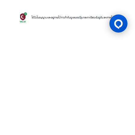
ได้รับใบอนุญาตและอยู่ภายใต้การกำกับดูแลของรัฐบาลเกาะอิสระอันจูอัน สหภาพโคโมโรส
ใบอนุญาตเกม
BK8 ดำเนินการโดยบริษัท Mettlemind Tech Ltd. หมายเลขจดทะเบียน
15779 ที่อยู่จดทะเบียน: ฮัมชาโก, เมืองมูตซามูดู, เกาะอองฌวน , สหภาพคอ
โมโรส BK8ได้รับใบอนุญาตและอยู่ภายใต้การกำกับดูแลโดยรัฐบาลเกาะอองฌ
วน สหภาพคอโมโรส ภายใต้ใบอนุญาตเลขที่ ALSI-202504032-FI2 BK8
ปฏิบัติตามข้อกำหนดและกฎระเบียบทางกฎหมายอย่างเคร่งครัด และได้รับ
อนุญาตให้ดำเนินกิจกรรมการเดิมพันทุกประเภทอย่างถูกต้องตามกฎหมาย