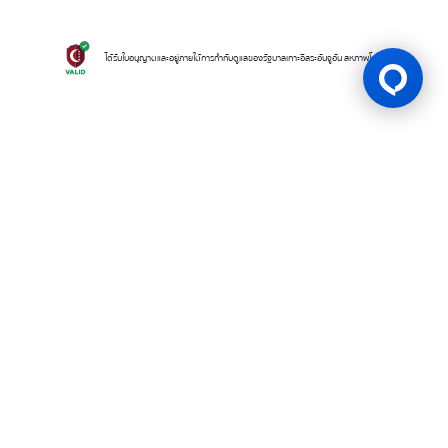
ได้รับใบอนุญาตและอยู่ภายใต้การกำกับดูแลของรัฐบาลเกาะอิสระอันจูอัน สหภาพโคโมโรส
ใบอนุญาตเกม
BK8 ดำเนินการโดยบริษัท Mettlemind Tech Ltd. หมายเลขจดทะเบียน
15779 ที่อยู่จดทะเบียน: ฮัมชาโก, เมืองมูตซามูดู, เกาะอองฌวน , สหภาพคอ
โมโรส BK8ได้รับใบอนุญาตและอยู่ภายใต้การกำกับดูแลโดยรัฐบาลเกาะอองฌ
วน สหภาพคอโมโรส ภายใต้ใบอนุญาตเลขที่ ALSI-202504032-FI2 BK8
ปฏิบัติตามข้อกำหนดและกฎระเบียบทางกฎหมายอย่างเคร่งครัด และได้รับ
อนุญาตให้ดำเนินกิจกรรมการเดิมพันทุกประเภทอย่างถูกต้องตามกฎหมาย