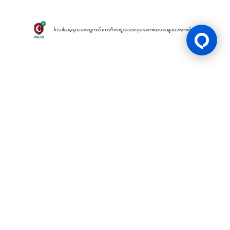
ได้รับใบอนุญาตและอยู่ภายใต้การกำกับดูแลของรัฐบาลเกาะอิสระอันจูอัน สหภาพโคโมโรส
ใบอนุญาตเกม
BK8 ดำเนินการโดยบริษัท Mettlemind Tech Ltd. หมายเลขจดทะเบียน
15779 ที่อยู่จดทะเบียน: ฮัมชาโก, เมืองมูตซามูดู, เกาะอองฌวน , สหภาพคอ
โมโรส BK8ได้รับใบอนุญาตและอยู่ภายใต้การกำกับดูแลโดยรัฐบาลเกาะอองฌ
วน สหภาพคอโมโรส ภายใต้ใบอนุญาตเลขที่ ALSI-202504032-FI2 BK8
ปฏิบัติตามข้อกำหนดและกฎระเบียบทางกฎหมายอย่างเคร่งครัด และได้รับ
อนุญาตให้ดำเนินกิจกรรมการเดิมพันทุกประเภทอย่างถูกต้องตามกฎหมาย