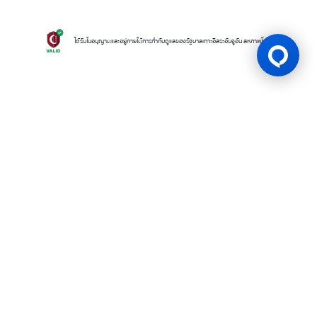
ได้รับใบอนุญาตและอยู่ภายใต้การกำกับดูแลของรัฐบาลเกาะอิสระอันจูอัน สหภาพโคโมโรส
ใบอนุญาตเกม
BK8 ดำเนินการโดยบริษัท Mettlemind Tech Ltd. หมายเลขจดทะเบียน
15779 ที่อยู่จดทะเบียน: ฮัมชาโก, เมืองมูตซามูดู, เกาะอองฌวน , สหภาพคอ
โมโรส BK8ได้รับใบอนุญาตและอยู่ภายใต้การกำกับดูแลโดยรัฐบาลเกาะอองฌ
วน สหภาพคอโมโรส ภายใต้ใบอนุญาตเลขที่ ALSI-202504032-FI2 BK8
ปฏิบัติตามข้อกำหนดและกฎระเบียบทางกฎหมายอย่างเคร่งครัด และได้รับ
อนุญาตให้ดำเนินกิจกรรมการเดิมพันทุกประเภทอย่างถูกต้องตามกฎหมาย