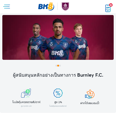
ผู้สนับสนุนหลักอย่างเป็นทางการ Burnley F.C.
โบนัสคุ้มครองรายสัปดาห์
สูง 1%
ฝากได้เลยตอนนี้!
สูง 8,000 บาท
โบนัสคุ้มครองรายสัปดาห์