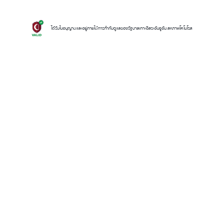
ได้รับใบอนุญาตและอยู่ภายใต้การกำกับดูแลของรัฐบาลเกาะอิสระอันจูอัน สหภาพโคโมโรส