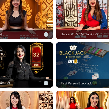
3,986,658.00
*d*u*u
2,068,902.00
*1*1
hái
Baccarat Tốc Độ Hàn Quốc
185,665.00
*ei*me
1,862,611.00
y*u**o*
1,282,393.00
216,720.00
*1**0*
269,492.00
u*s*
Sấm Sét
First Person Blackjack
3,556,487.00
ti*e*u*
523,174.00
*p**p**y