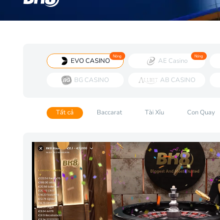
Nóng
Nóng
EVO CASINO
AE Casino
BG CASINO
AB CASINO
Tất cả
Baccarat
Tài Xỉu
Con Quay
Dream Gaming / Baccarat
i*at*
AE casino / Roullete
*d*nc*
Dream Gaming / Baccarat
u**a*
AE Casino / Blackjack
**a*h
AE casino / Roullete
*o*f*