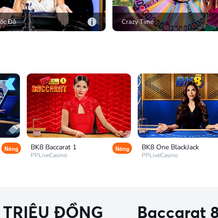
3,384,007.00
*4**
Tốc Độ
Crazy Time
2,849,809.00
**t*y
3,862,236.00
*l
3,772,792.00
ar**p*u*t*e*
2,989,507.00
**n*8
893,782.00
*m*n*
BK8 One BlackJack
BK8 Roulette
Nóng
Nóng
3,418,937.00
**r
PPLiveCasino
PPLiveCasino
3,363,047.00
*h*r*
798,925.00
l**a*
 TRIỆU ĐỒNG
Baccarat 