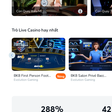
Dream Gaming / Baccarat
z*i*8
Con Quay Kiểu Mĩ
Con Quay 
Dream Gaming / Baccarat
*o*l*
Trò Live Casino hay nhất
Dream Gaming / Baccarat
j*a**t
WM Casino / BẦU CUA
o*di*
MicroGaming / Baccarat
*a*w*
AE Casino / Blackjack
**r*y
BK8 Salon Privé Baccarat 2
BK8 Baccarat 1
Nóng
Nóng
Dream Gaming / Baccarat
p*o*3
Evolution Gaming
PPLiveCasino
AE Casino / Blackjack
*i**j*
Evolution Gaming / SIC BO
s**m*
288%
42