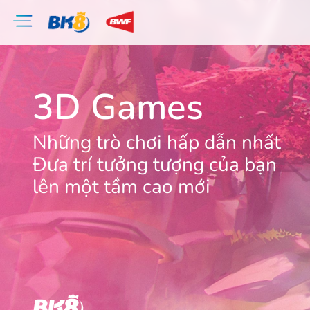
3D Games
Những trò chơi hấp dẫn nhất
Đưa trí tưởng tượng của bạn
lên một tầm cao mới