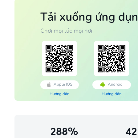
Tải xuống ứng dụ
Chơi mọi lúc mọi nơi
Apple IOS
Android
Hướng dẫn
Hướng dẫn
288%
42