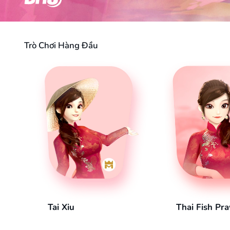
Trò Chơi Hàng Đầu
Tai Xiu