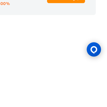
 100%
Việt Nam