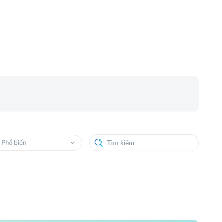
Phổ biến