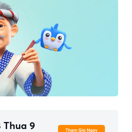
8 Thua 9
Tham Gia Ngay