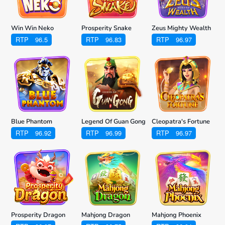
Win Win Neko
Prosperity Snake
Zeus Mighty Wealth
RTP
96.5
RTP
96.83
RTP
96.97
Blue Phantom
Legend Of Guan Gong
Cleopatra's Fortune
RTP
96.92
RTP
96.99
RTP
96.97
Prosperity Dragon
Mahjong Dragon
Mahjong Phoenix