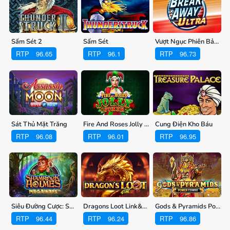
Sấm Sét 2
Sấm Sét
Vượt Ngục Phiên Bản Ultra
RTP
96.65
RTP
96.1
RTP
96.73
Sát Thủ Mặt Trăng
Cung Điện Kho Báu
Fire And Roses Jolly Joker
RTP
96.08
RTP
96.95
RTP
96.01
Siêu Đường Cược: Shamrock Holmes
Dragons Loot Link&Win 4Tune
Gods & Pyramids Power Combo
RTP
96.44
RTP
96.24
RTP
96.86