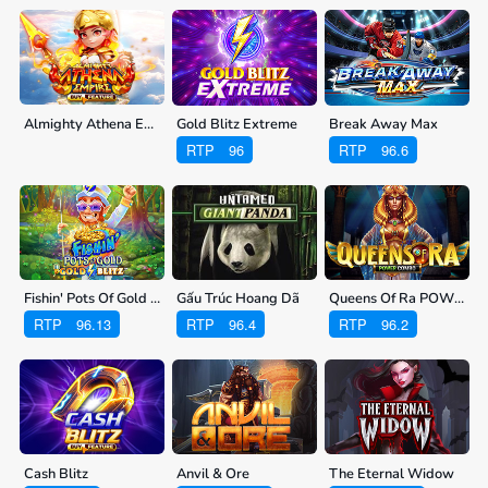
Almighty Athena Empire
Gold Blitz Extreme
Break Away Max
RTP
96
RTP
96.6
Gấu Trúc Hoang Dã
Fishin' Pots Of Gold Gold Blitz
Queens Of Ra POWER COMBO
RTP
96.4
RTP
96.13
RTP
96.2
Cash Blitz
Anvil & Ore
The Eternal Widow