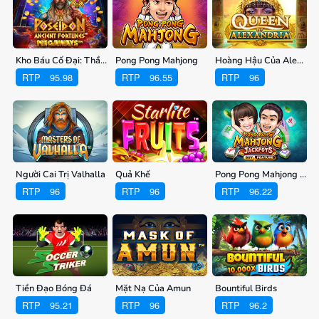
Kho Báu Cố Đại: Thần Biển Poseidon Phiên Bản Siêu Đường Cược
Hoàng Hậu Của Alexandria
Pong Pong Mahjong
RTP
95.98
RTP
96
RTP
96.55
Người Cai Trị Valhalla
Quả Khế
Pong Pong Mahjong Jackpots
RTP
96
RTP
96
RTP
96.22
Tiền Đạo Bóng Đá
Mặt Nạ Của Amun
Bountiful Birds
RTP
95.21
RTP
96
RTP
96.2