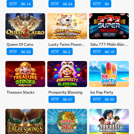
RTP
96.14
RTP
96.24
RTP
96
Queen Of Cairo
Lucky Twins PowerClusters
Siêu 777 Phiên Bản Nâng Cao
RTP
96.59
RTP
96.2
RTP
96.19
Treasure Stacks
Prosperity Blessing
Ice Pop Party
RTP
96.07
RTP
96.55