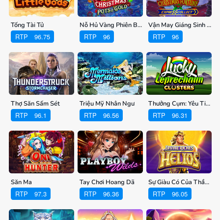
Tống Tài Tử
Nỗ Hủ Vàng Phiên Bản Câu Cá Giáng Sinh
Vận May Giáng Sinh Của Fiona
RTP
96.75
RTP
96
RTP
96
Thợ Săn Sấm Sét
Triệu Mỹ Nhân Ngư
Thưởng Cụm: Yêu Tinh May Mắn
RTP
96.1
RTP
96.56
RTP
96.31
Săn Ma
Tay Chơi Hoang Dã
Sự Giàu Có Của Thần Mặt Trời Helios
RTP
97.3
RTP
96.36
RTP
96.05