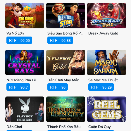
Vụ Nổ Lớn
Siêu Sao Bóng Rổ Phiên Bản Cao Cấp
Break Away Gold
RTP
96.05
RTP
96.88
Nữ Hoàng Pha Lê
Dân Chơi May Mắn
Sa Mạc Ma Thuật
RTP
96.7
RTP
96
RTP
95.29
Dân Chơi
Thành Phố Kho Báu
Cuộn Đá Quý