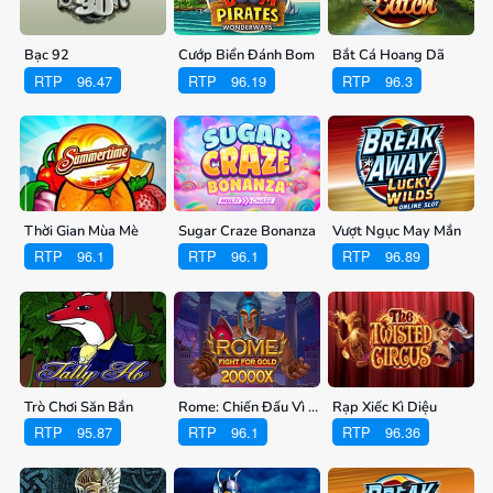
Bạc 92
Cướp Biển Đánh Bom
Bắt Cá Hoang Dã
RTP
96.47
RTP
96.19
RTP
96.3
Thời Gian Mùa Mè
Sugar Craze Bonanza
Vượt Ngục May Mắn
RTP
96.1
RTP
96.1
RTP
96.89
Trò Chơi Săn Bắn
Rome: Chiến Đấu Vì Vàng
Rạp Xiếc Kì Diệu
RTP
95.87
RTP
96.1
RTP
96.36