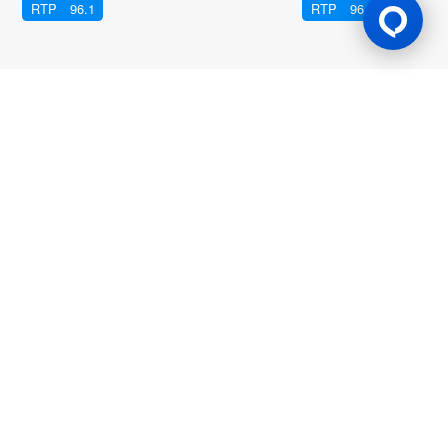
RTP
96.1
RTP
96.08
Giấy phép trò chơi
BK8 được vận hành bởi Công ty Mettlemind Tech Ltd., số đăng ký:
15779, với địa chỉ đăng ký tại Hamchako, Mutsamudu, Đảo Tự trị
Anjouan, Liên bang Comoros. BK8 được cấp phép và quản lý bởi
Chính phủ Đảo Tự trị Anjouan, Liên bang Comoros, theo Giấy phép
số: ALSI-202504032-FI2. BK8 đã vượt qua tất cả các yêu cầu tuân
thủ pháp lý và được cấp phép hợp pháp để cung cấp các hoạt động
trò chơi có thưởng và cá cược dưới mọi hình thức.