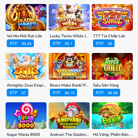
Voi Ma Mút Rực Lửa
Lucky Twins Wilds Jackpots
777 Tia Chớp Lửa
RTP
96.24
RTP
96.1
RTP
96
Almighty Zeus Empire
Bears Make Bank! Power Combo
Siêu Săn Vàng
RTP
97
RTP
96.15
RTP
96.08
Sugar Mania 8000
Andvari The Golden Fish
Hũ Vàng: Phiên Bản Săn Cá