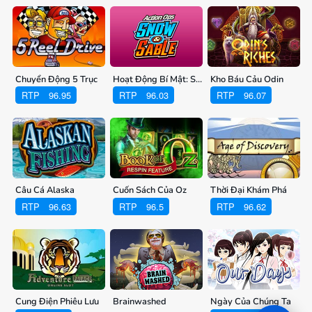
Chuyển Động 5 Trục
Hoạt Động Bí Mật: Snow Và Sable
Kho Báu Cảu Odin
RTP
96.95
RTP
96.03
RTP
96.07
Câu Cá Alaska
Cuốn Sách Của Oz
Thời Đại Khám Phá
RTP
96.63
RTP
96.5
RTP
96.62
Cung Điện Phiêu Lưu
Brainwashed
Ngày Của Chúng Ta