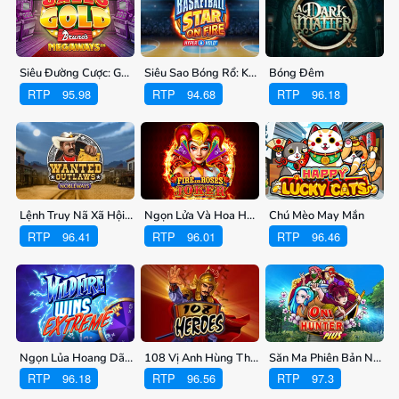
Siêu Đường Cược: Gallo Gold Bruno
Siêu Sao Bóng Rổ: Khí Thế Ngút Trời
Bóng Đêm
RTP
95.98
RTP
94.68
RTP
96.18
Lệnh Truy Nã Xã Hội Đen
Ngọn Lửa Và Hoa Hồng: Joker
Chú Mèo May Mắn
RTP
96.41
RTP
96.01
RTP
96.46
Ngọn Lủa Hoang Dã Phiên Bản Nâng Cao
108 Vị Anh Hùng Thủy Hử
Săn Ma Phiên Bản Nâng Cao
RTP
96.18
RTP
96.56
RTP
97.3