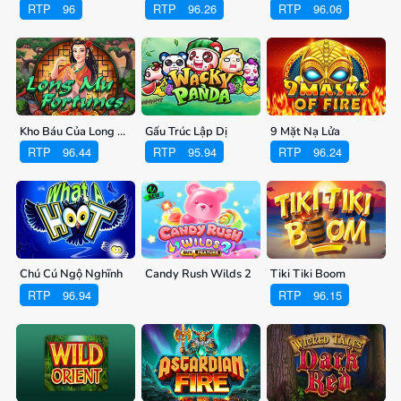
RTP
96
RTP
96.26
RTP
96.06
Kho Báu Của Long Mẫu
Gấu Trúc Lập Dị
9 Mặt Nạ Lửa
RTP
96.44
RTP
95.94
RTP
96.24
Chú Cú Ngộ Nghĩnh
Candy Rush Wilds 2
Tiki Tiki Boom
RTP
96.94
RTP
96.15