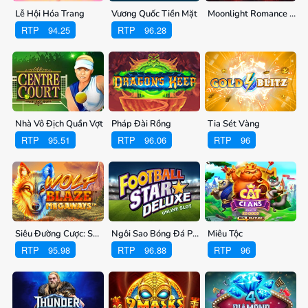
Lễ Hội Hóa Trang
Vương Quốc Tiền Mặt
Moonlight Romance - The Awakening
RTP
94.25
RTP
96.28
Nhà Vô Địch Quần Vợt
Pháp Đài Rồng
Tia Sét Vàng
RTP
95.51
RTP
96.06
RTP
96
Siêu Đường Cược: Sói Lửa
Ngôi Sao Bóng Đá Phiên Bản Nâng Cao
Miêu Tộc
RTP
95.98
RTP
96.88
RTP
96