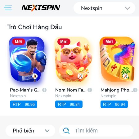
Nextspin
Trò Chơi Hàng Đầu
Mới
Mới
Mới
Pac-Man's Glory
Nom Nom Fat Cat
Mahjong Phoenix
Nextspin
Nextspin
Nextspin
RTP
96.95
RTP
96.84
RTP
96.94
Phổ biến