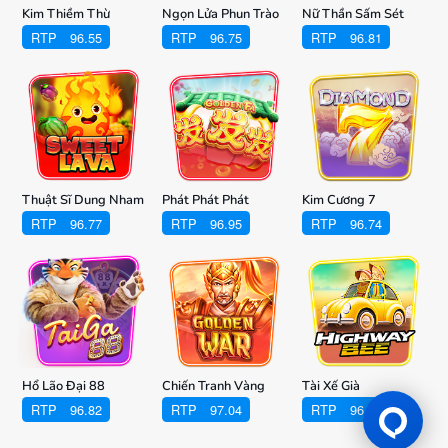
Kim Thiềm Thừ
Ngọn Lửa Phun Trào
Nữ Thần Sấm Sét
RTP
96.55
RTP
96.75
RTP
96.81
Thuật Sĩ Dung Nham
Phát Phát Phát
Kim Cương 7
RTP
96.77
RTP
96.95
RTP
96.74
Hổ Lão Đại 88
Chiến Tranh Vàng
Tài Xế Già
RTP
96.82
RTP
97.04
RTP
96.83