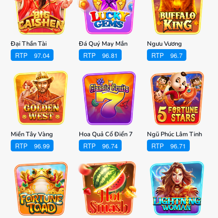
Đại Thần Tài
Đá Quý May Mắn
Ngưu Vương
RTP
97.04
RTP
96.81
RTP
96.7
Miền Tây Vàng
Hoa Quả Cổ Điển 7
Ngũ Phúc Lâm Tinh
RTP
96.99
RTP
96.74
RTP
96.71