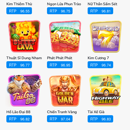
Kim Thiềm Thừ
Ngọn Lửa Phun Trào
Nữ Thần Sấm Sét
RTP
96.55
RTP
96.75
RTP
96.81
Thuật Sĩ Dung Nham
Phát Phát Phát
Kim Cương 7
RTP
96.77
RTP
96.95
RTP
96.74
Hổ Lão Đại 88
Chiến Tranh Vàng
Tài Xế Già
RTP
96.82
RTP
97.04
RTP
96.83