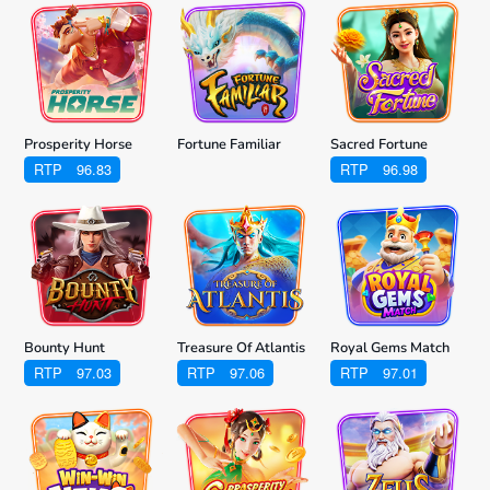
Prosperity Horse
Fortune Familiar
Sacred Fortune
RTP
96.83
RTP
96.98
Bounty Hunt
Treasure Of Atlantis
Royal Gems Match
RTP
97.03
RTP
97.06
RTP
97.01