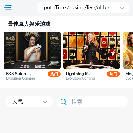
pathTitle./casino/live/allbet
最佳真人娱乐游戏
热门
热门
BK8 Salon Prive Baccarat
Lightning Roulette
Meg
Evolution Gaming
Evolution Gaming
Evol
人气