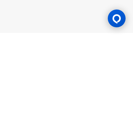
游戏许可证
BK8 由 Mettlemind Tech Ltd.（注册号：15779）运营，注册地址
位于科摩罗联盟安茹安自治岛穆察穆都市Hamchako区。BK8持有
科摩罗联盟安茹安自治岛政府颁发的合法牌照（许可证号：ALSI-
202504032-FI2），并受其监管。BK8已通过全部监管合规审查，
获得法律授权可开展一切机会游戏与投注活动。