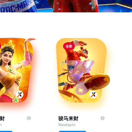
全新
财
骏马来财
n
Nextspin