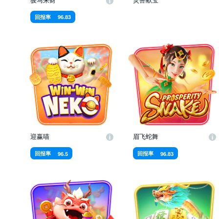
骏马来财
灵兽献宝
回报率
96.83
迎赢喵
眉飞蛇舞
回报率
回报率
96.5
96.83