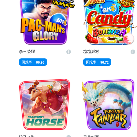
拳王榮耀
糖糖派对
回报率
回报率
96.95
96.72