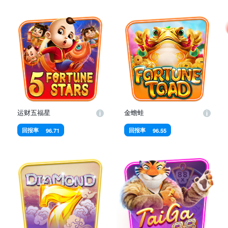
运财五福星
金蟾蛙
回报率
回报率
96.71
96.55