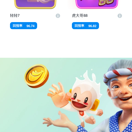
转转7
虎大哥88
回报率
回报率
96.74
96.82