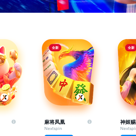
全新
全新
麻将凤凰
神姬赐
Nextspin
Nextspi