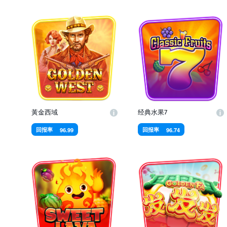
黃金西域
经典水果7
回报率
回报率
96.99
96.74