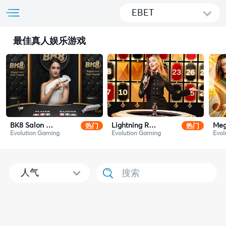
EBET
最佳真人娱乐游戏
热门
热门
BK8 Salon Prive Baccarat
Lightning Roulette
Meg
Evolution Gaming
Evolution Gaming
Evol
人气