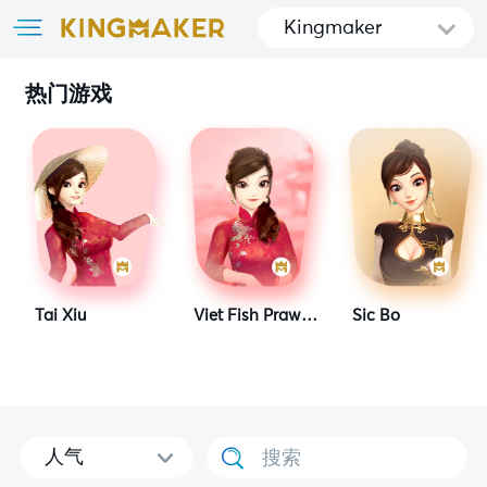
Kingmaker
热门游戏
Tai Xiu
Viet Fish Prawn Crab
Sic Bo
人气