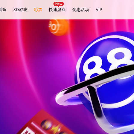
捕鱼
3D游戏
彩票
快速游戏
优惠活动
VIP