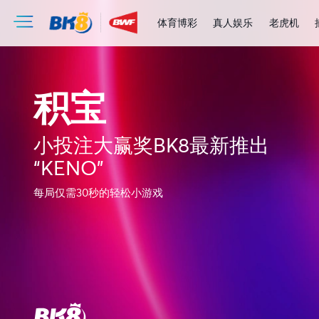
体育博彩
真人娱乐
老虎机
积宝
小投注大赢奖BK8最新推出
“KENO”
每局仅需30秒的轻松小游戏