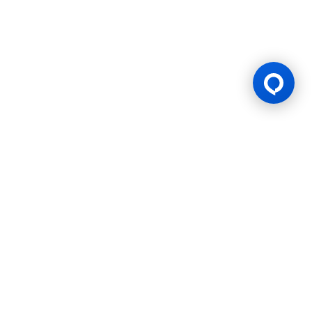
International
牌照