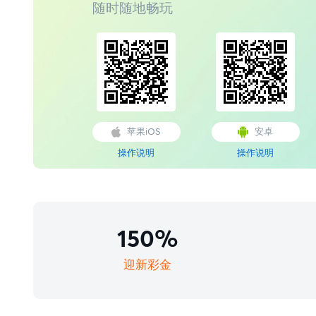
随时随地畅玩
苹果iOS
安卓
操作说明
操作说明
150%
迎新彩金