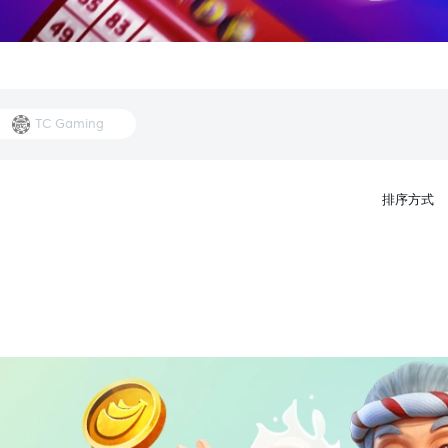
TC Gaming
排序方式