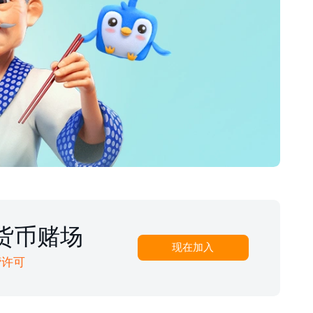
货币赌场
现在加入
营许可