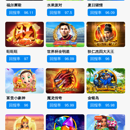
福尔摩斯
水果派对
夏日猩情
回报率
96.11
回报率
97.5
回报率
96.09
旺旺旺
世界杯全明星
狄仁杰四大天王
回报率
97
回报率
96.09
回报率
96
富贵小象神
魔龙传奇
金银岛
回报率
96
回报率
95.99
回报率
95.98