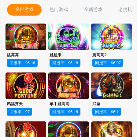
全部游戏
热门游戏
全新游戏
老虎机
跳高高
跳起来
跳高高2
回报率
96.18
回报率
96.18
回报率
96.07
鸿福齐天
单手跳高高
武圣
回报率
97
回报率
96.18
回报率
96.1