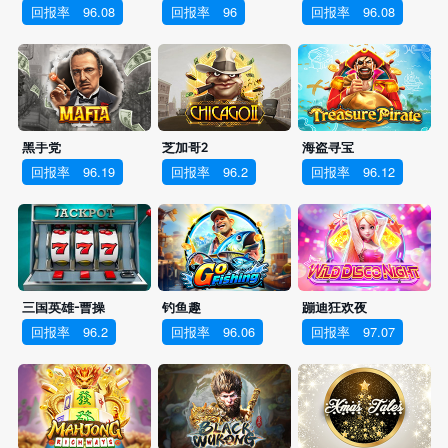
回报率
96.08
回报率
96
回报率
96.08
黑手党
海盗寻宝
芝加哥2
回报率
96.19
回报率
96.12
回报率
96.2
三国英雄-曹操
钓鱼趣
蹦迪狂欢夜
回报率
96.2
回报率
96.06
回报率
97.07