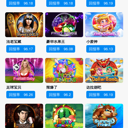
回报率
96.18
回报率
96.18
回报率
96.19
法老宝藏
豪华水果王
小爱神
回报率
96.17
回报率
96.08
回报率
96.13
足球宝贝
辣爆了
达拉崩吧
回报率
96.26
回报率
96.2
回报率
96.19