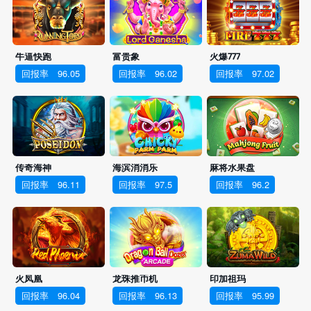
牛逼快跑
富贵象
火爆777
回报率
96.05
回报率
96.02
回报率
97.02
传奇海神
海滨消消乐
麻将水果盘
回报率
96.11
回报率
97.5
回报率
96.2
火凤凰
龙珠推币机
印加祖玛
回报率
96.04
回报率
96.13
回报率
95.99