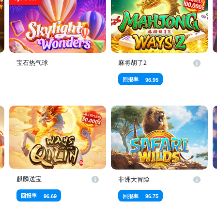
宝石热气球
麻将胡了2
回报率
96.95
麒麟送宝
非洲大冒险
回报率
96.69
回报率
96.75