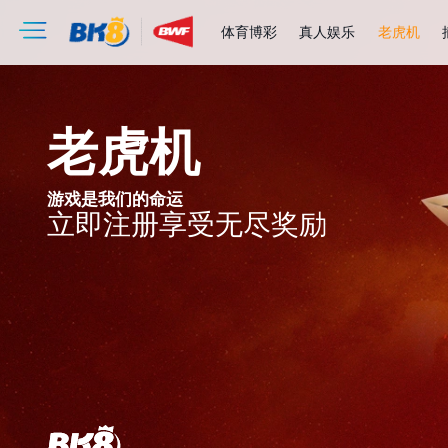
体育博彩
真人娱乐
老虎机
老虎机
游戏是我们的命运
立即注册享受无尽奖励