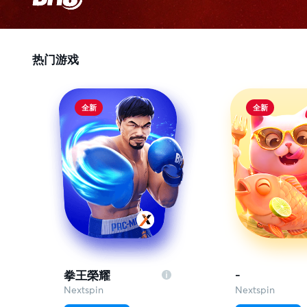
热门游戏
全新
全新
拳王榮耀
-
Nextspin
Nextspin