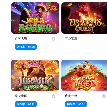
亡灵大盗
寻龙宝藏
回报率
96.73
恐龙帝国
虎虎生财
回报率
回报率
96.72
96.81