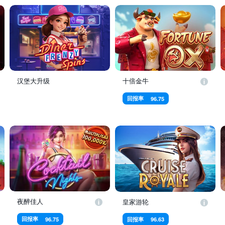
汉堡大升级
十倍金牛
回报率
96.75
夜醉佳人
皇家游轮
回报率
96.75
回报率
96.63