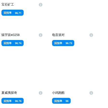
宝石矿工
炼金工坊
回报率
回报率
96.71
96.78
猿宇宙#3258
电音派对
回报率
回报率
96.74
96.73