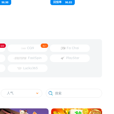
回报率
96.98
96.83
全新
热门
CQ9
Fa Chai
FastSpin
PlayStar
Lucky365
人气