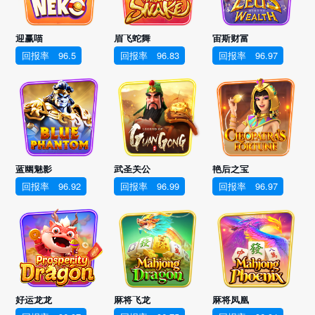
迎赢喵
眉飞蛇舞
宙斯财富
回报率
96.5
回报率
96.83
回报率
96.97
蓝幽魅影
武圣关公
艳后之宝
回报率
96.92
回报率
96.99
回报率
96.97
好运龙龙
麻将飞龙
麻将凤凰