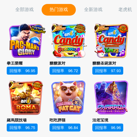
全部游戏
热门游戏
全新游戏
老虎机
拳王榮耀
糖糖派对
糖糖圣诞派对
回报率
96.95
回报率
96.72
回报率
97.93
羅馬競技場
吃吃胖猫
法老宝境
回报率
96.75
回报率
96.84
回报率
96.96