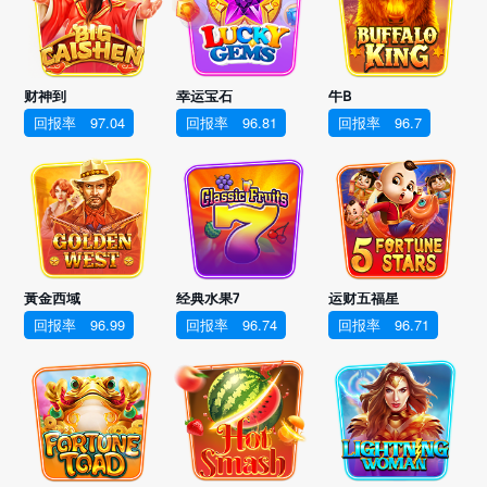
财神到
幸运宝石
牛B
回报率
97.04
回报率
96.81
回报率
96.7
黃金西域
经典水果7
运财五福星
回报率
96.99
回报率
96.74
回报率
96.71