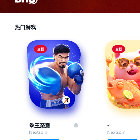
热门游戏
全新
全新
拳王榮耀
-
Nextspin
Nextspin