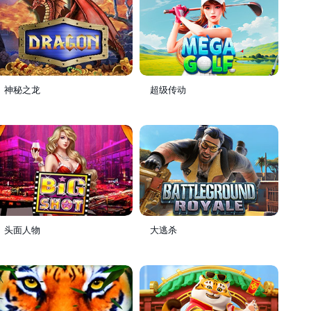
神秘之龙
超级传动
头面人物
大逃杀