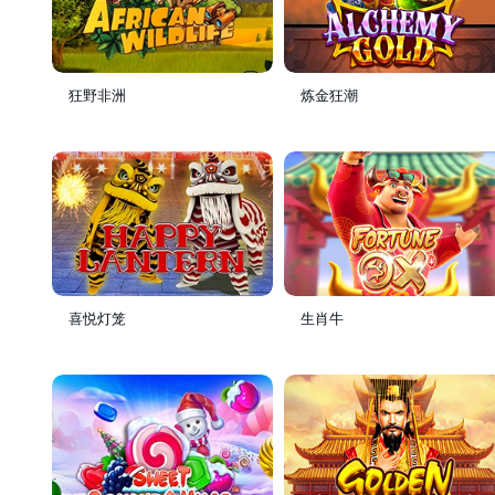
狂野非洲
炼金狂潮
喜悦灯笼
生肖牛