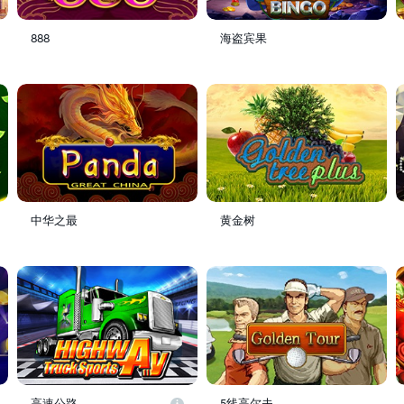
888
海盗宾果
中华之最
黄金树