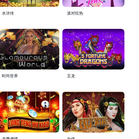
水浒传
派对狂热
时尚世界
五龙