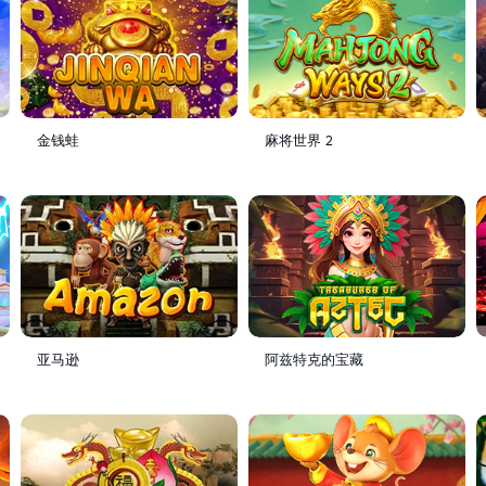
金钱蛙
麻将世界 2
亚马逊
阿兹特克的宝藏