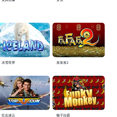
龙腾虎啸
女侠
冰雪世界
发发发2
壮志凌云
猴子拉霸